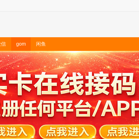
微信
gom
闲鱼