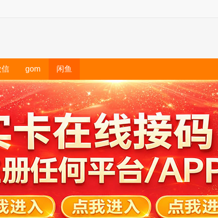
微信
gom
闲鱼