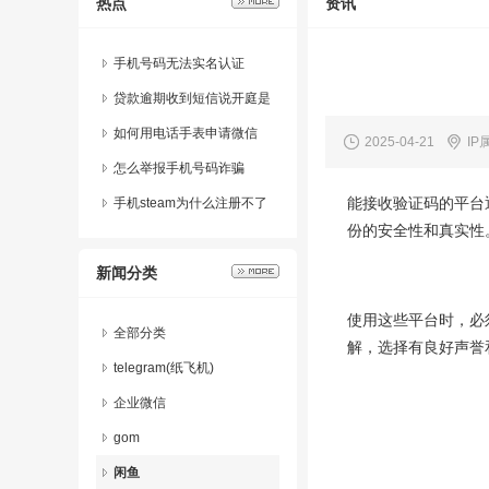
热点
资讯
手机号码无法实名认证
贷款逾期收到短信说开庭是
真的吗
如何用电话手表申请微信
2025-04-21
IP
怎么举报手机号码诈骗
能接收验证码的平台
手机steam为什么注册不了
份的安全性和真实性
新闻分类
使用这些平台时，必
全部分类
解，选择有良好声誉
telegram(纸飞机)
企业微信
gom
闲鱼