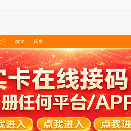
微信
gom
闲鱼